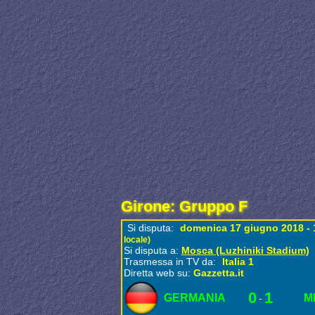
Girone: Gruppo F
Si disputa:
domenica 17 giugno 2018 -
locale)
Si disputa a:
Mosca (Luzhiniki Stadium)
Trasmessa in TV da:
Italia 1
Diretta web su:
Gazzetta.it
0
1
GERMANIA
M
-