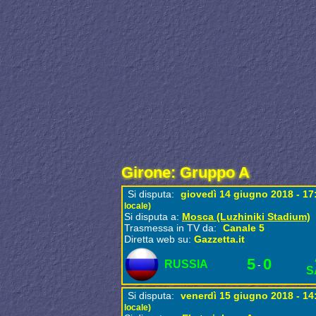
Girone: Gruppo A
Si disputa:
giovedì 14 giugno 2018 - 1
locale)
Si disputa a:
Mosca (Luzhiniki Stadium)
Trasmessa in TV da:
Canale 5
Diretta web su:
Gazzetta.it
5
0
RUSSIA
-
S
Si disputa:
venerdì 15 giugno 2018 - 1
locale)