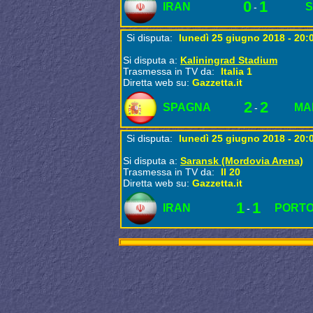
0
1
IRAN
-
Si disputa:
lunedì 25 giugno 2018 - 20:
Si disputa a:
Kaliningrad Stadium
Trasmessa in TV da:
Italia 1
Diretta web su:
Gazzetta.it
2
2
SPAGNA
MA
-
Si disputa:
lunedì 25 giugno 2018 - 20:
Si disputa a:
Saransk (Mordovia Arena)
Trasmessa in TV da:
Il 20
Diretta web su:
Gazzetta.it
1
1
IRAN
PORT
-