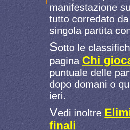
manifestazione sud
tutto corredato da
singola partita con
S
otto le classifich
Chi gioc
pagina
puntuale delle par
dopo domani o quel
ieri.
V
Elim
edi inoltre
finali