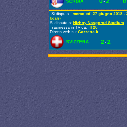
0
2
SERBIA
B
-
Si disputa:
mercoledì 27 giugno 2018 -
locale)
Si disputa a:
Nizhny Novgorod Stadium
Trasmessa in TV da:
Il 20
Diretta web su:
Gazzetta.it
2
2
SVIZZERA
-