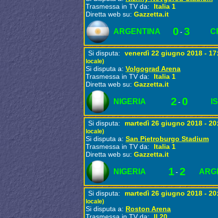
Trasmessa in TV da:
Italia 1
Diretta web su:
Gazzetta.it
0
3
ARGENTINA
C
-
Si disputa:
venerdì 22 giugno 2018 - 1
locale)
Si disputa a:
Volgograd Arena
Trasmessa in TV da:
Italia 1
Diretta web su:
Gazzetta.it
2
0
NIGERIA
I
-
Si disputa:
martedì 26 giugno 2018 - 2
locale)
Si disputa a:
San Pietroburgo Stadium
Trasmessa in TV da:
Italia 1
Diretta web su:
Gazzetta.it
1
2
NIGERIA
ARG
-
Si disputa:
martedì 26 giugno 2018 - 2
locale)
Si disputa a:
Roston Arena
Trasmessa in TV da:
Il 20