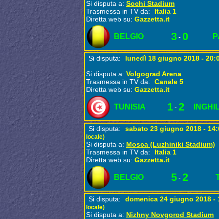
Si disputa a:
Sochi Stadium
Trasmessa in TV da:
Italia 1
Diretta web su:
Gazzetta.it
3
0
BELGIO
P
-
Si disputa:
lunedì 18 giugno 2018 - 20:
Si disputa a:
Volgograd Arena
Trasmessa in TV da:
Canale 5
Diretta web su:
Gazzetta.it
1
2
TUNISIA
INGHI
-
Si disputa:
sabato 23 giugno 2018 - 14
locale)
Si disputa a:
Mosca (Luzhiniki Stadium)
Trasmessa in TV da:
Italia 1
Diretta web su:
Gazzetta.it
5
2
BELGIO
-
Si disputa:
domenica 24 giugno 2018 -
locale)
Si disputa a:
Nizhny Novgorod Stadium