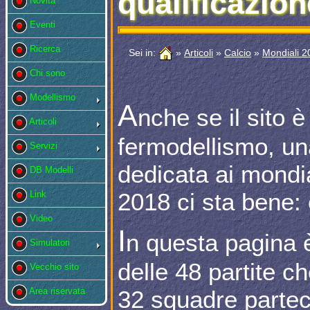
qualificazion
Novità
Eventi
Ricerca
Sei in:
»
Articoli
»
Calcio
»
Mondiali 2
Chi sono
Modellismo
A
nche se il sito è
Articoli
fermodellismo, un
Servizi
dedicata ai mondia
DB Modelli
2018 ci sta bene: 
Link
Video
I
n questa pagina è
Simulatori
delle 48 partite ch
Vecchio sito
32 squadre parteci
Area riservata