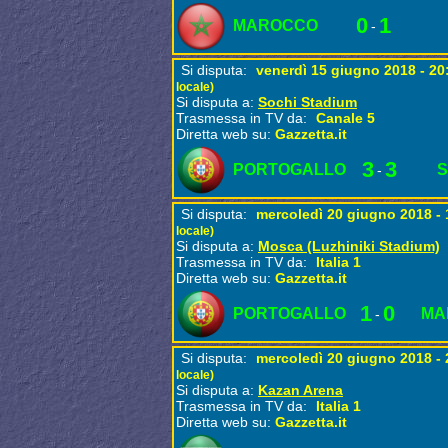
0
1
MAROCCO
-
Si disputa:
venerdì 15 giugno 2018 - 2
locale)
Si disputa a:
Sochi Stadium
Trasmessa in TV da:
Canale 5
Diretta web su:
Gazzetta.it
3
3
PORTOGALLO
-
Si disputa:
mercoledì 20 giugno 2018 -
locale)
Si disputa a:
Mosca (Luzhiniki Stadium)
Trasmessa in TV da:
Italia 1
Diretta web su:
Gazzetta.it
1
0
PORTOGALLO
MA
-
Si disputa:
mercoledì 20 giugno 2018 -
locale)
Si disputa a:
Kazan Arena
Trasmessa in TV da:
Italia 1
Diretta web su:
Gazzetta.it