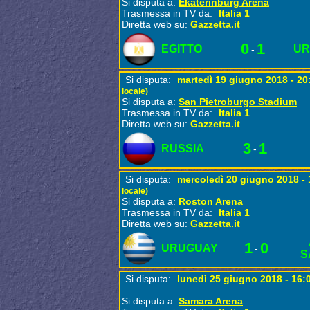
Si disputa a:
Ekaterinburg Arena
Trasmessa in TV da:
Italia 1
Diretta web su:
Gazzetta.it
0
1
EGITTO
U
-
Si disputa:
martedì 19 giugno 2018 - 2
locale)
Si disputa a:
San Pietroburgo Stadium
Trasmessa in TV da:
Italia 1
Diretta web su:
Gazzetta.it
3
1
RUSSIA
-
Si disputa:
mercoledì 20 giugno 2018 -
locale)
Si disputa a:
Roston Arena
Trasmessa in TV da:
Italia 1
Diretta web su:
Gazzetta.it
1
0
URUGUAY
-
S
Si disputa:
lunedì 25 giugno 2018 - 16:
Si disputa a:
Samara Arena