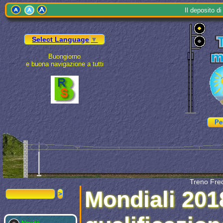
Il
depo
sito 
Select Language
▼
Buongiorno
e buona navigazione a tutti
Treno Frec
Mondiali 2018