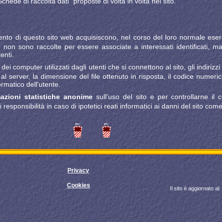
"Schede di raccolta dati" proposte di volta in volta nel sito.
to di questo sito web acquisiscono, nel corso del loro normale esercizi
he non sono raccolte per essere associate a interessati identificati,
enti.
 dei computer utilizzati dagli utenti che si connettono al sito, gli indiriz
ta al server, la dimensione del file ottenuto in risposta, il codice numer
ormatico dell'utente.
rmazioni statistiche anonime
sull'uso del sito e per controllarne 
responsibilità in caso di ipotetici reati informatici ai danni del sito come
Privacy
Cookies
Il sito è aggiornato al