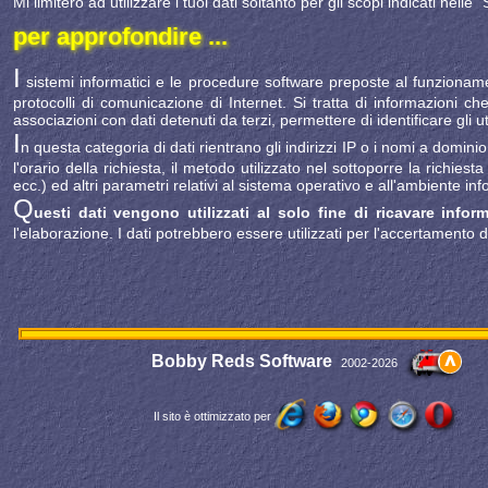
Mi limiterò ad utilizzare i tuoi dati soltanto per gli scopi indicati nelle 
per approfondire ...
I
sistemi informatici e le procedure software preposte al funzionamen
protocolli di comunicazione di Internet. Si tratta di informazioni c
associazioni con dati detenuti da terzi, permettere di identificare gli ut
I
n questa categoria di dati rientrano gli indirizzi IP o i nomi a dominio
l'orario della richiesta, il metodo utilizzato nel sottoporre la richies
ecc.) ed altri parametri relativi al sistema operativo e all'ambiente inf
Q
uesti dati vengono utilizzati al solo fine di ricavare info
l'elaborazione. I dati potrebbero essere utilizzati per l'accertamento di 
Bobby Reds Software
2002-2026
Il sito è ottimizzato per