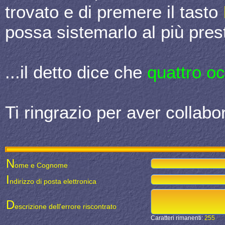
trovato e di premere il tasto
possa sistemarlo al più prest
...il detto dice che
quattro o
Ti ringrazio per aver collabor
N
ome e Cognome
I
ndirizzo di posta elettronica
D
escrizione dell'errore riscontrato
Caratteri rimanenti:
255