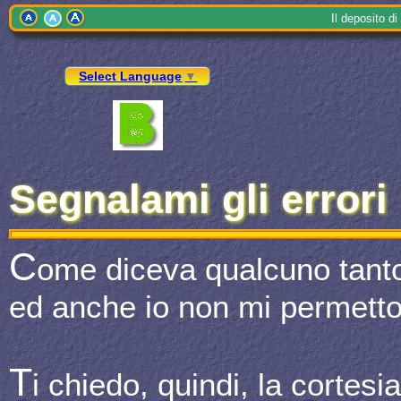
Il
depo
sito 
Select Language
▼
Segnalami gli errori
C
ome diceva qualcuno tant
ed anche io non mi permetto
T
i chiedo, quindi, la cortesi