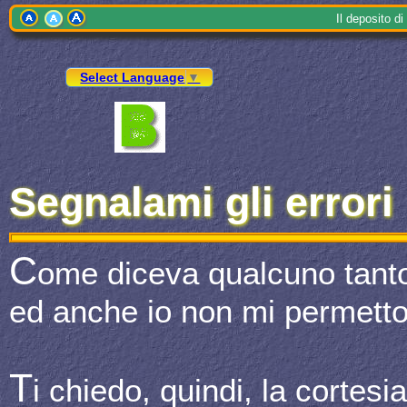
Il
depo
sito 
Select Language
▼
Segnalami gli errori
C
ome diceva qualcuno tant
ed anche io non mi permetto
T
i chiedo, quindi, la cortesi