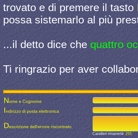
trovato e di premere il tasto
possa sistemarlo al più prest
...il detto dice che
quattro o
Ti ringrazio per aver collabor
N
ome e Cognome
I
ndirizzo di posta elettronica
D
escrizione dell'errore riscontrato
Caratteri rimanenti:
255