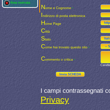
Area riservata
N
ome e Cognome
*
I
ndirizzo di posta elettronica
H
ome Page
C
ittà
S
tato
C
ome hai trovato questo sito
*
C
ommento o critica
*
Caratte
I campi contrassegnati c
Privacy