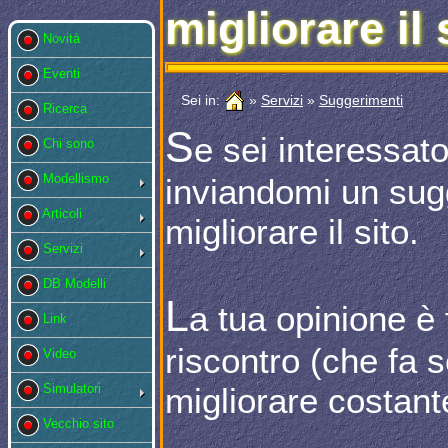
migliorare il 
Novità
Eventi
Sei in:
»
Servizi
»
Suggerimenti
Ricerca
S
e sei interessat
Chi sono
Modellismo
inviandomi un sug
Articoli
migliorare il sito.
Servizi
DB Modelli
L
a tua opinione è
Link
riscontro (che fa
Video
Simulatori
migliorare costan
Vecchio sito