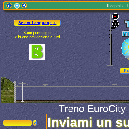
Il
depo
sito 
Select Language
▼
Buon pomeriggio
e buona navigazione a tutti
Treno EuroCity
Inviami un s